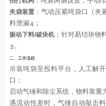
‌：吨袋两侧设置，手动/
拍打机构
‌：气动压紧吨袋口（夹紧
夹袋装置
料泄漏‌
；
4
‌：针对易结块物
振动下料/破块机
。
3
二、工作流程
吊装吨袋至投料平台，人工解开
口；
启动气锤和除尘系统，物料靠重
遇流动性差时，气锤自动敲击料