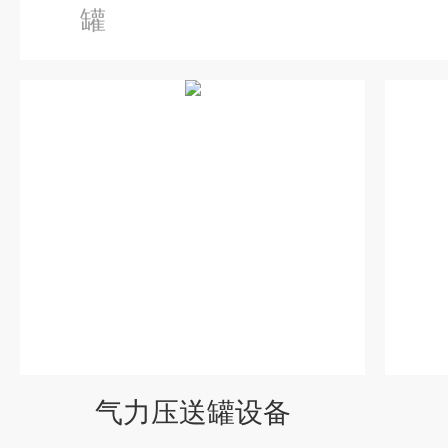
罐
气力压送罐设备