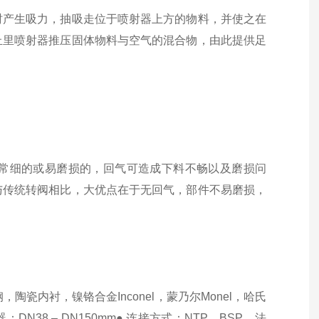
时产生吸力，抽吸走位于喷射器上方的物料，并使之在
丘里喷射器推压固体物料与空气的混合物，由此提供足
常细的或易磨损的，回气可造成下料不畅以及磨损问
与传统转阀相比，大优点在于无回气，部件不易磨损，
碳钢，陶瓷内衬，镍铬合金Inconel，蒙乃尔Monel，哈氏
射器：DN38 – DN150mm● 连接方式：NTP，BSP，法