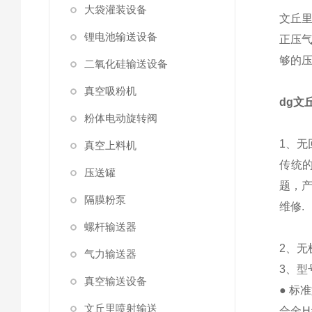
大袋灌装设备
文丘
锂电池输送设备
正压
够的
二氧化硅输送设备
真空吸粉机
dg文
粉体电动旋转阀
1、无
真空上料机
传统
压送罐
题，
隔膜粉泵
维修.
螺杆输送器
2、
气力输送器
3、型
真空输送设备
● 标
文丘里喷射输送
合金Ha