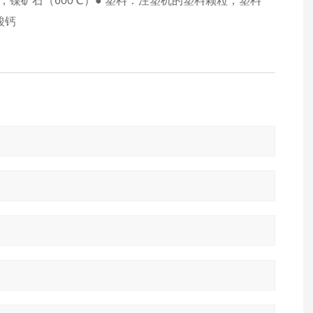
，镍矿石（600℃）● 塑料：注塑机的塑料颗粒，塑料
酸钙