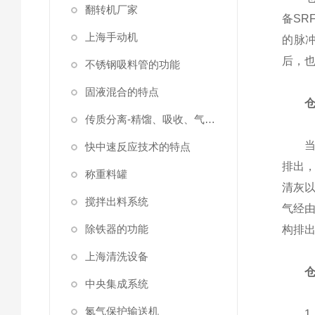
翻转机厂家
备S
上海手动机
的脉
后，
不锈钢吸料管的功能
固液混合的特点
传质分离-精馏、吸收、气液固分离
当含
快中速反应技术的特点
排出
称重料罐
清灰
搅拌出料系统
气经
除铁器的功能
构排
上海清洗设备
中央集成系统
氮气保护输送机
1、