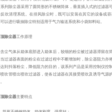
RF系列除尘器采用了圆筒形的不锈钢筒体，垂直插入式的过滤器
冲反吹清理系统。在排风除尘时，既可以安装在其它的设备或容
也可以进行吸抽除尘特别适用于气力输送系统和小袋卸料站。
仓顶除尘器
工作原理
尘气体从箱体底部进入箱体后，较细的粉尘被过滤器滞留在筒
，当过滤器表面的粉尘在过滤过程中不断增加时，除尘器阻力亦
以达到抖落粉尘，降低阻力的目的，该系列产品是采用控制仪控
由喷吹管喷出喷吹过滤器，使各过滤器在其接受喷吹及诱导气源
出。
仓顶除尘器
主要特点
筒形不锈钢箱体，箱体刚度、强度好；