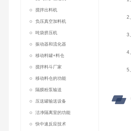
搅拌出料机
2、
负压真空加料机
吨袋挤压机
3、
振动器和流化器
4、
移动料罐+料仓
搅拌料斗厂家
5、
移动料仓的功能
隔膜粉泵输送
压送罐输送设备
洁净隔离室的功能
快中速反应技术