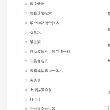
传质分离
薄膜蒸发技术
聚合物及耦合技术
双氧水
维生素
自动装钵机，锂电池粉料装钵设备
制袋套袋机
纸箱成型套袋一体机
夹袋器
上海隔膜粉泵
料位计
气动真空发生器