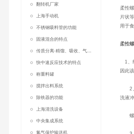
翻转机厂家
柔性
上海手动机
片状
用于
不锈钢吸料管的功能
固液混合的特点
柔性
传质分离-精馏、吸收、气液固分离
1、
快中速反应技术的特点
因此
称重料罐
搅拌出料系统
2、
除铁器的功能
洗液
上海清洗设备
螺旋
中央集成系统
氮气保护输送机
3、