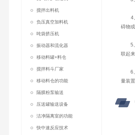
搅拌出料机
4、
负压真空加料机
碍物
吨袋挤压机
5、
振动器和流化器
联起
移动料罐+料仓
搅拌料斗厂家
6、
移动料仓的功能
量装
隔膜粉泵输送
压送罐输送设备
洁净隔离室的功能
快中速反应技术