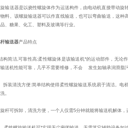
螺旋输送器是以挠性螺旋体作为运送构件，由电动机直接带动旋
等物料。该螺旋输送器可以作直线输送，也可以弯曲输送，这种
食品、糖果、化工、塑料及玻璃等行业。
螺杆输送器
产品特点
结构简洁,可靠性高:柔性螺旋体是该输送机*的运动部件，无论
该输送机性能可靠，几乎不需要维修，不会 发生如轴承润滑脂
拆装清洗方便:简单结构使得柔性螺旋输送系统易于清洁。电机
冲洗。
杆可拆卸，清洗方便，一个人仅需5分钟就能将输送机解体，
 柔性螺旋输送机可*实现无尘密闭输送，无需其它辅助设备如