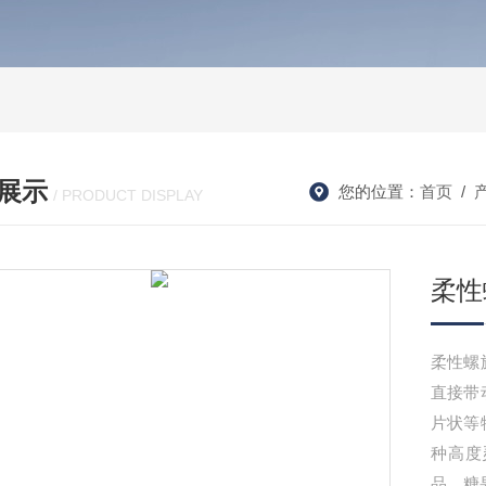
展示
您的位置：
首页
/
/ PRODUCT DISPLAY
柔性
柔性螺
直接带
片状等
种高度
品、糖