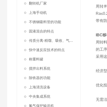
翻转机厂家
周转
上海手动机
Ra≤
带有防
不锈钢吸料管的功能
固液混合的特点
IBC
传质分离-精馏、吸收、气液固分离
周转
的工序
快中速反应技术的特点
采用
称重料罐
搅拌出料系统
经济
除铁器的功能
优化
上海清洗设备
中央集成系统
无需洁
氮气保护输送机