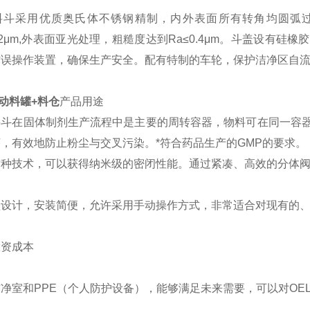
料斗采用优质奥氏体不锈钢精制，内外表面所有转角均圆弧过
0.2μm,外表面亚光处理，粗糙度达到Ra≤0.4μm。斗盖设
误操作装置，确保生产安全。配有特制的车轮，保护洁净区自流
移动料罐+料仓
产品用途
料斗在固体制剂生产流程中是主要的周转容器，物料可在同一容
，有效地防止粉尘与交叉污染。*符合药品生产的GMP的要求。
这种技术，可以获得纳米级的密闭性能。通过紧凑、高效的分体
型设计，安装简便，允许采用手动操作方式，非常适合对现有的
投资成本
净室和PPE（个人防护设备），能够满足未来需要，可以对OE