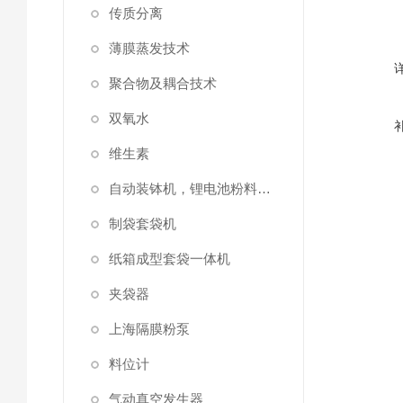
传质分离
薄膜蒸发技术
聚合物及耦合技术
双氧水
维生素
自动装钵机，锂电池粉料装钵设备
制袋套袋机
纸箱成型套袋一体机
夹袋器
上海隔膜粉泵
料位计
气动真空发生器