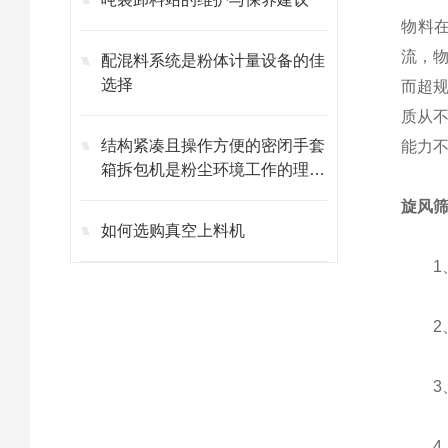
物料
流，
配混料系统是粉体计量设备的佳
选择
而超
质从
结构紧凑且操作方便的密闭手套
能力
箱拆包机是粉尘环境工作的理想
设备
旋风
如何选购真空上料机
1、
2、
3、
4、