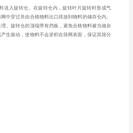
料送入旋转仓。在旋转仓内，旋转叶片旋转时形成气
筛网中穿过并由合格物料出口排放到物料的储存仓内。
处理。旋转仓的顶端带有挡板，避免合格物料被当做杂
流产生振动，使物料不会淤积在筛网表面，保证其筛分