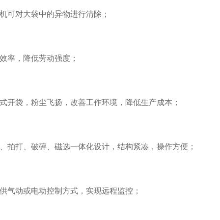
选机可对大袋中的异物进行清除；
产效率，降低劳动强度；
闭式开袋，粉尘飞扬，改善工作环境，降低生产成本；
袋、拍打、破碎、磁选一体化设计，结构紧凑，操作方便；
提供气动或电动控制方式，实现远程监控；