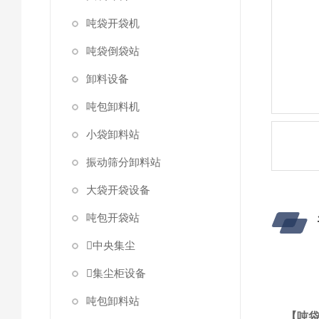
吨袋开袋机
吨袋倒袋站
卸料设备
吨包卸料机
小袋卸料站
振动筛分卸料站
大袋开袋设备
吨包开袋站
中央集尘
集尘柜设备
吨包卸料站
【吨