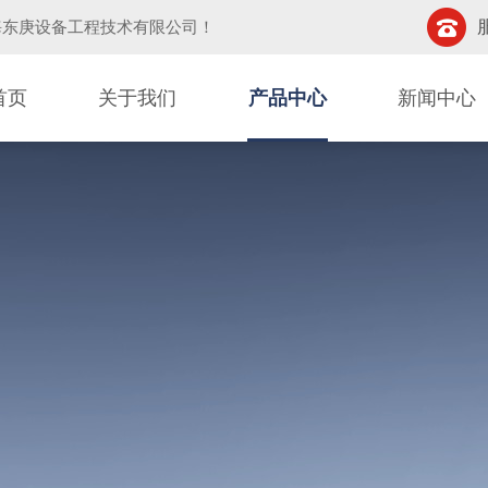
海东庚设备工程技术有限公司
！
首页
关于我们
产品中心
新闻中心