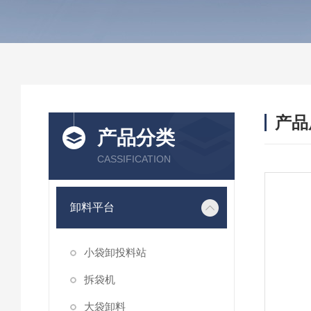
产品
产品分类
CASSIFICATION
卸料平台
小袋卸投料站
拆袋机
大袋卸料