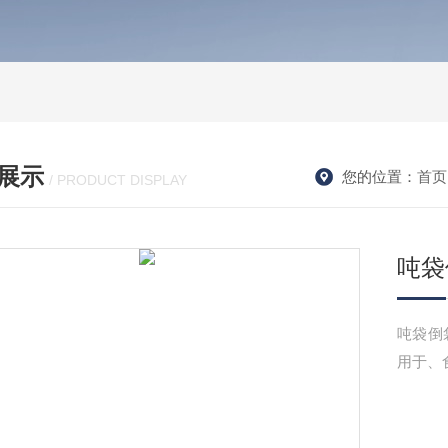
展示
您的位置：
首页
/ PRODUCT DISPLAY
吨袋
吨袋倒
用于、