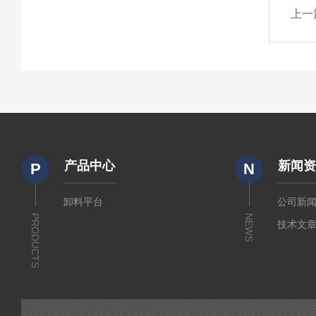
上一
产品中心
新闻
P
N
卸料平台
公司新
PRODUCTS
NEWS
技术文